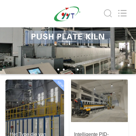
Yixing
Sunny
Furnace
Co.,
Ltd.
All
Rights
Reserved.
HUIS
PRODUCTEN
VIDEO'S
NEW
OVER
ONS
FABRIEKSTOCHT
Het Type die van
Intelligente PID-