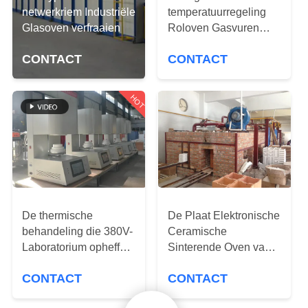
KWALITEITSCONTROLE
netwerkriem Industriële
temperatuurregeling
Glasoven verfraaien
Roloven Gasvuren
NIEUWS
Verkalkte oven
CONTACT
CONTACT
GEVALLEN
HOT
VRAAG
EEN
OFFERTE
De thermische
De Plaat Elektronische
SITEMAP
behandeling die 380V-
Ceramische
Laboratorium opheffen
Sinterende Oven van
PRIVACY
dempt - oven
de gasduw
CONTACT
CONTACT
POLICY