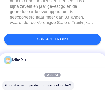
ondersteunende diensten.Het bedrijf is al
bijna zeventien jaar gevestigd en de
geproduceerde ovenapparatuur is
geëxporteerd naar meer dan 38 landen,
waaronder de Verenigde Staten, Frankrijk,
Japan, Zuid-Korea,Canada, Rusland, Egypte,
Turkije, Brazilië, India en Vietnam, enz. En
heeft unanieme lof van klanten
CONTACTEER ONS!
gewonnen.Dank aan de binnenlandse en
internationale nieuwe en oude klanten ...
populaire categorieën
Alle
Mike Xu
Elektrische
2:21 PM
Industriële Glasoven
Industriële Oven
Good day, what product are you looking for?
Industriële
De Oven van de
Ceramische Oven
baksteentunnel