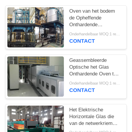
Oven van het bodem
de Opheffende
Onthardende
Industriële Glas 1000℃
Onderhandelbaar MOQ:1 reeks
CONTACT
Geassembleerde
Optische het Glas
Onthardende Oven ter
plaatse van de
Onderhandelbaar MOQ:1 reeks
Netwerkriem
CONTACT
Het Elektrische
Horizontale Glas die
van de netwerkriem
Oven verfraaien