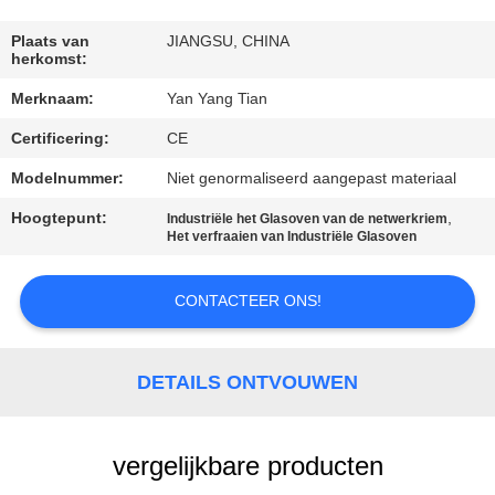
KWALITEITSCONTROLE
Plaats van
JIANGSU, CHINA
herkomst:
NIEUWS
Merknaam:
Yan Yang Tian
GEVALLEN
Certificering:
CE
Modelnummer:
Niet genormaliseerd aangepast materiaal
VRAAG
Hoogtepunt:
,
Industriële het Glasoven van de netwerkriem
Het verfraaien van Industriële Glasoven
EEN
OFFERTE
CONTACTEER ONS!
SITEMAP
DETAILS ONTVOUWEN
PRIVACY
POLICY
vergelijkbare producten