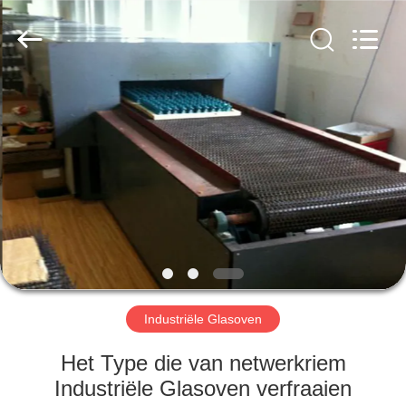
Yixing
Sunny
Furnace
Co.,
Ltd.
All
Rights
Reserved.
HUIS
PRODUCTEN
VIDEO'S
OVER
ONS
Industriële Glasoven
FABRIEKSTOCHT
Het Type die van netwerkriem
Industriële Glasoven verfraaien