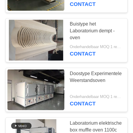
KWALITEITSCONTROLE
CONTACT
NIEUWS
Buistype het
Laboratorium dempt -
GEVALLEN
oven
Onderhandelbaar MOQ:1 reeks
CONTACT
VRAAG
EEN
Doostype Experimentele
OFFERTE
Weerstandsoven
SITEMAP
Onderhandelbaar MOQ:1 reeks
CONTACT
PRIVACY
POLICY
Laboratorium elektrische
box muffle oven 1100c