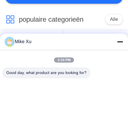
populaire categorieën
Alle
Elektrische
Industriële Glasoven
Mike Xu
Industriële Oven
3:34 PM
Industriële
De Oven van de
Ceramische Oven
baksteentunnel
Good day, what product are you looking for?
Schurende Oven
New Energy-Oven
De ononderbroken
Het laboratorium
Oven van de
dempt - oven
Netwerkriem