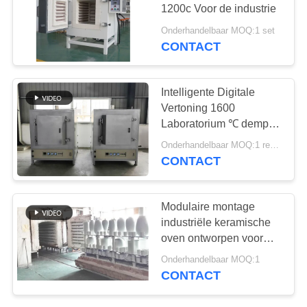
1200c Voor de industrie
Onderhandelbaar MOQ:1 set
CONTACT
Intelligente Digitale
Vertoning 1600
Laboratorium ℃ dempt -
oven
Onderhandelbaar MOQ:1 reeks
CONTACT
Modulaire montage
industriële keramische
oven ontworpen voor
industriële thermische
Onderhandelbaar MOQ:1
toepassingen met een
CONTACT
temperatuurbereik van
1000-1800 Celsius