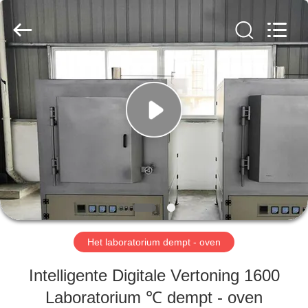
Yixing
Sunny
Furnace
Co.,
Ltd.
All
Rights
Reserved.
HUIS
PRODUCTEN
VIDEO'S
OVER
ONS
Het laboratorium dempt - oven
FABRIEKSTOCHT
Intelligente Digitale Vertoning 1600
Laboratorium ℃ dempt - oven