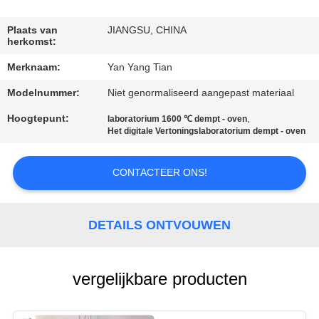
KWALITEITSCONTROLE
Plaats van
JIANGSU, CHINA
herkomst:
NIEUWS
Merknaam:
Yan Yang Tian
GEVALLEN
Modelnummer:
Niet genormaliseerd aangepast materiaal
Hoogtepunt:
,
laboratorium 1600 ℃ dempt - oven
Het digitale Vertoningslaboratorium dempt - oven
VRAAG
EEN
CONTACTEER ONS!
OFFERTE
DETAILS ONTVOUWEN
SITEMAP
PRIVACY
vergelijkbare producten
POLICY