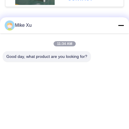
populaire categorieën
Alle
Mike Xu
Elektrische
11:34 AM
Industriële Glasoven
Industriële Oven
Good day, what product are you looking for?
Industriële
De Oven van de
Ceramische Oven
baksteentunnel
Schurende Oven
New Energy-Oven
De ononderbroken
Het laboratorium
Oven van de
dempt - oven
Netwerkriem