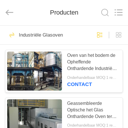
Yixing
Sunny
Furnace
Co.,
Producten
Ltd.
All
Rights
Reserved.
HUIS
40
Industriële Glasoven
Elektrische
PRODUCTEN
Industriële Oven
Oven van het bodem de
Opheffende
VIDEO'S
Onthardende Industriële
Glas 1000℃
Onderhandelbaar MOQ:1 reeks
OVER
CONTACT
81
ONS
Geassembleerde
Industriële Glasoven
FABRIEKSTOCHT
Optische het Glas
Onthardende Oven ter
plaatse van de
Onderhandelbaar MOQ:1 reeks