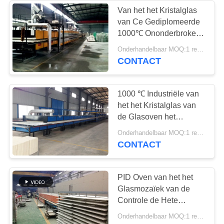
Van het het Kristalglas
van Ce Gediplomeerde
4
1000℃ Ononderbroken
De ononderbroken
het Mozaïekmachine
Onderhandelbaar MOQ:1 reeks
CONTACT
Oven van de
Netwerkriem
1000 ℃ Industriële van
het het Kristalglas van
de Glasoven het
Mozaïekproductielijn
11
Onderhandelbaar MOQ:1 reeks
CONTACT
Het laboratorium
dempt - oven
PID Oven van het het
Glasmozaïek van de
Controle de Hete
Smelting Kleurrijke
Onderhandelbaar MOQ:1 reeks
Verglaasde