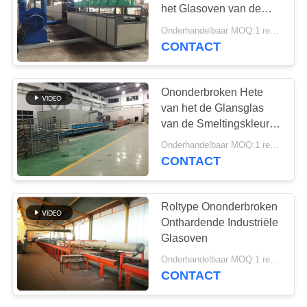
het Glasoven van de
netwerkriem
Onderhandelbaar MOQ:1 reeks
CONTACT
1
Schurende Oven
Ononderbroken Hete
van het de Glansglas
van de Smeltingskleur
het Mozaïekproductielijn
Onderhandelbaar MOQ:1 reeks
CONTACT
13
Roltype Ononderbroken
Onthardende Industriële
New Energy-Oven
Glasoven
Onderhandelbaar MOQ:1 reeks
CONTACT