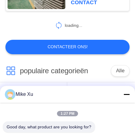
CONTACT
13
industrieel drogend
loading...
materiaal
CONTACTEER ONS!
populaire categorieën
Alle
0
Het Systeem van de
Elektrische
Mike Xu
Industriële Glasoven
Rookgasbehandeling
Industriële Oven
1:27 PM
Industriële
De Oven van de
Ceramische Oven
baksteentunnel
Good day, what product are you looking for?