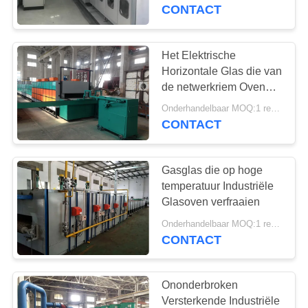
KWALITEITSCONTROLE
Netwerkriem
CONTACT
NIEUWS
Het Elektrische
57
Horizontale Glas die van
Industriële
GEVALLEN
de netwerkriem Oven
verfraaien
Ceramische Oven
Onderhandelbaar MOQ:1 reeks
CONTACT
VRAAG
EEN
Gasglas die op hoge
OFFERTE
temperatuur Industriële
Glasoven verfraaien
22
SITEMAP
Onderhandelbaar MOQ:1 reeks
De Oven van de
CONTACT
baksteentunnel
PRIVACY
POLICY
Ononderbroken
Versterkende Industriële