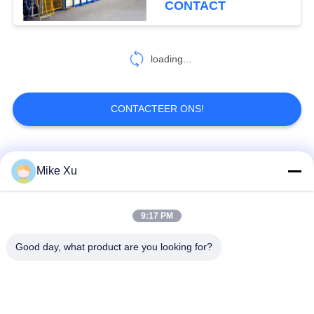
CONTACT
13
industrieel drogend
loading...
materiaal
CONTACTEER ONS!
populaire categorieën
Alle
Mike Xu
0
Het Systeem van de
Elektrische
9:17 PM
Industriële Glasoven
Rookgasbehandeling
Industriële Oven
Good day, what product are you looking for?
Industriële
De Oven van de
Ceramische Oven
baksteentunnel