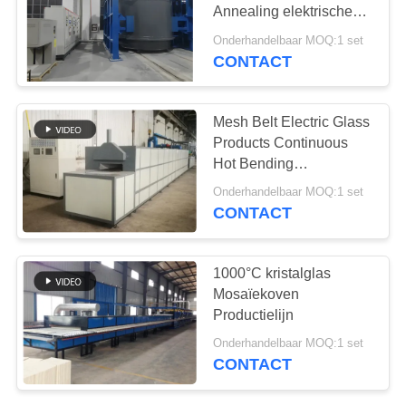
Annealing elektrische
oven
Onderhandelbaar MOQ:1 set
CONTACT
1
Schurende Oven
Mesh Belt Electric Glass
Products Continuous
Hot Bending
Versterkingsoven
Onderhandelbaar MOQ:1 set
CONTACT
13
1000°C kristalglas
Mosaïekoven
New Energy-Oven
Productielijn
Onderhandelbaar MOQ:1 set
CONTACT