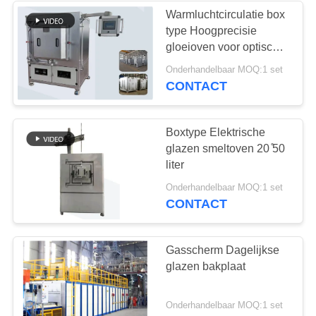
Warmluchtcirculatie box
type Hoogprecisie
4
gloeioven voor optisch
De ononderbroken
glas
Onderhandelbaar MOQ:1 set
CONTACT
Oven van de
Netwerkriem
Boxtype Elektrische
glazen smeltoven 20 ̊50
liter
11
Onderhandelbaar MOQ:1 set
CONTACT
Het laboratorium
dempt - oven
Gasscherm Dagelijkse
glazen bakplaat
Onderhandelbaar MOQ:1 set