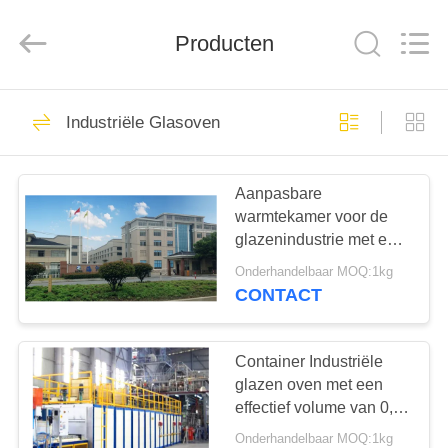
Yixing
Sunny
Furnace
Co.,
Producten
Ltd.
All
Rights
Reserved.
HUIS
40
Industriële Glasoven
Elektrische
PRODUCTEN
Industriële Oven
Aanpasbare
warmtekamer voor de
VIDEO'S
glazenindustrie met een
temperatuurbereik van
Onderhandelbaar MOQ:1kg
1500-1800°C
OVER
CONTACT
81
ONS
Container Industriële
Industriële Glasoven
FABRIEKSTOCHT
glazen oven met een
effectief volume van 0,5-
3,5 m3 en
Onderhandelbaar MOQ:1kg