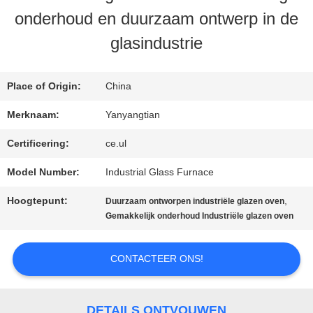
onderhoud en duurzaam ontwerp in de
glasindustrie
KWALITEITSCONTROLE
Place of Origin:
China
NIEUWS
Merknaam:
Yanyangtian
Certificering:
ce.ul
GEVALLEN
Model Number:
Industrial Glass Furnace
VRAAG
Hoogtepunt:
,
Duurzaam ontworpen industriële glazen oven
Gemakkelijk onderhoud Industriële glazen oven
EEN
OFFERTE
CONTACTEER ONS!
SITEMAP
DETAILS ONTVOUWEN