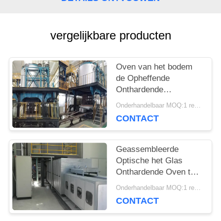
PRIVACY
vergelijkbare producten
POLICY
Oven van het bodem
de Opheffende
Onthardende
Industriële Glas 1000℃
Onderhandelbaar MOQ:1 reeks
CONTACT
Geassembleerde
Optische het Glas
Onthardende Oven ter
plaatse van de
Onderhandelbaar MOQ:1 reeks
Netwerkriem
CONTACT