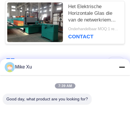
Het Elektrische
Horizontale Glas die
van de netwerkriem
Oven verfraaien
Onderhandelbaar MOQ:1 reeks
CONTACT
populaire categorieën
Alle
Mike Xu
Elektrische
7:39 AM
Industriële Glasoven
Industriële Oven
Good day, what product are you looking for?
Industriële
De Oven van de
Ceramische Oven
baksteentunnel