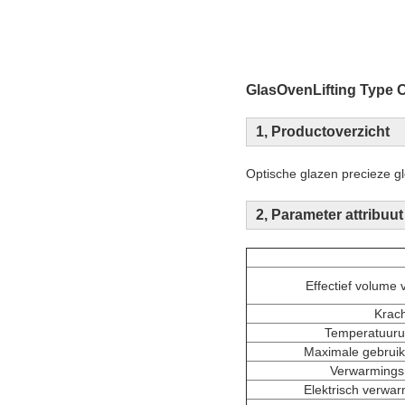
Glas
Oven
Lifting Type 
1, Productoverzicht
Optische glazen precieze g
2, Parameter attribuut
Effectief volume
Krach
Temperatuurun
Maximale gebrui
Verwarming
Elektrisch verwa