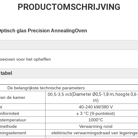
PRODUCTOMSCHRIJVING
Optisch glas Precision Annealing
Oven
loeioven voor het opheffen
 tabel
De belangrijkste technische parameters
00,5-3,5 m3
(Diameter Ø0,5-1,8 m; hoogte 0,6-
 van de kamer
m)
t
40-240 kW/380 V
iformiteit
± 3 °C (9-puntstest)
kstemperatuur
1000°C
smethode
Verwarming rond
rmingselement
elektrische verwarmingsdraad van legeringe