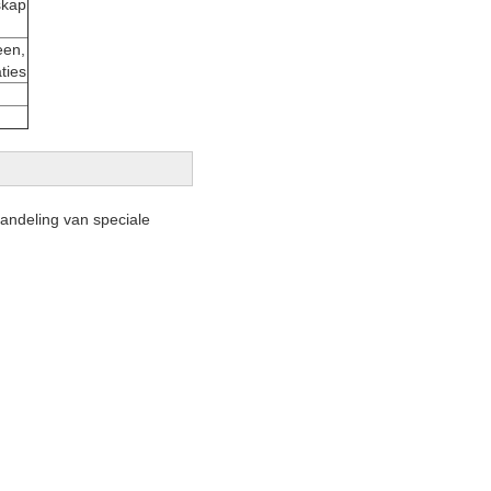
skap
een,
ties
andeling van speciale