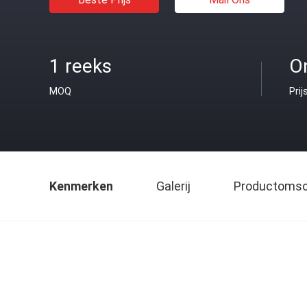
1 reeks
O
MOQ
Prij
Kenmerken
Galerij
Productomsch