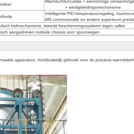
Warmluchtcirculatie + eenvormige verwarming
osfeer
+ windgeleidingsmechanisme
Intelligente PID-temperatuurregeling, touchscr
ethode
485 communicatie en andere superieure presta
raulisch hefmechanisme, tweede beschermingssysteem tegen vallen
risch aangedreven mobiele chassis voor spoorwegen
maakte apparatuur, hoofdzakelijk gebruikt voor de precieze warmtebeh