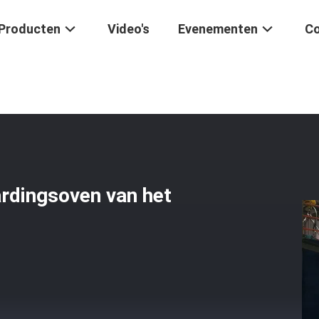
Producten
Video's
Evenementen
Co
 Precisie Onthardingsoven Van Het Type Optische Glas
rdingsoven van het