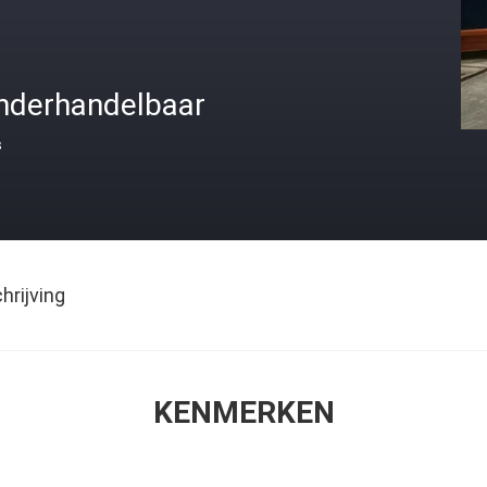
nderhandelbaar
s
rijving
KENMERKEN