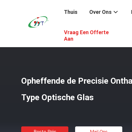
Thuis
Over Ons
Vraag Een Offerte
Thuis
/
Producten
/
Industriële Glasoven
/
Opheffende De
Aan
Opheffende de Precisie Ontha
Type Optische Glas
Beste Prijs
Mail Ons