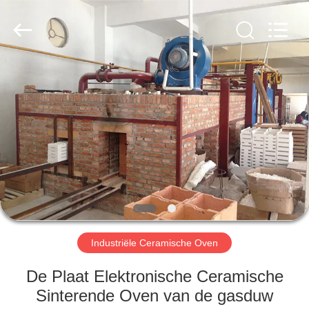
Yixing
Sunny
Furnace
Co.,
Ltd.
All
Rights
Reserved.
HUIS
PRODUCTEN
VIDEO'S
OVER
ONS
Industriële Ceramische Oven
FABRIEKSTOCHT
De Plaat Elektronische Ceramische
Sinterende Oven van de gasduw