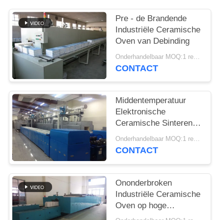
Pre - de Brandende
Industriële Ceramische
Oven van Debinding
Onderhandelbaar MOQ:1 reeks
CONTACT
Middentemperatuur
Elektronische
Ceramische Sinterende
Oven
Onderhandelbaar MOQ:1 reeks
CONTACT
Ononderbroken
Industriële Ceramische
Oven op hoge
temperatuur