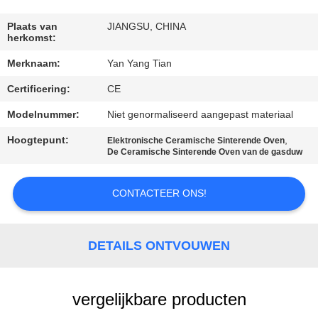
KWALITEITSCONTROLE
Plaats van
JIANGSU, CHINA
herkomst:
NIEUWS
Merknaam:
Yan Yang Tian
GEVALLEN
Certificering:
CE
Modelnummer:
Niet genormaliseerd aangepast materiaal
VRAAG
Hoogtepunt:
,
Elektronische Ceramische Sinterende Oven
De Ceramische Sinterende Oven van de gasduw
EEN
OFFERTE
CONTACTEER ONS!
SITEMAP
DETAILS ONTVOUWEN
PRIVACY
POLICY
vergelijkbare producten