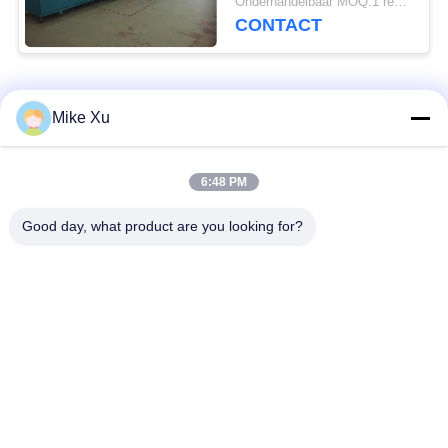
Onderhandelbaar MOQ:1 reeks
CONTACT
populaire categorieën
Alle
Mike Xu
Elektrische
6:48 PM
Industriële Glasoven
Industriële Oven
Good day, what product are you looking for?
Industriële
De Oven van de
Ceramische Oven
baksteentunnel
Schurende Oven
New Energy-Oven
De ononderbroken
Het laboratorium
Oven van de
dempt - oven
Netwerkriem