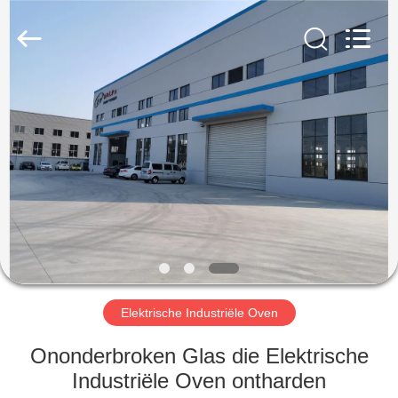
Yixing
Sunny
Furnace
Co.,
Ltd.
All
Rights
Reserved.
HUIS
PRODUCTEN
VIDEO'S
OVER
ONS
Elektrische Industriële Oven
FABRIEKSTOCHT
Ononderbroken Glas die Elektrische
Industriële Oven ontharden