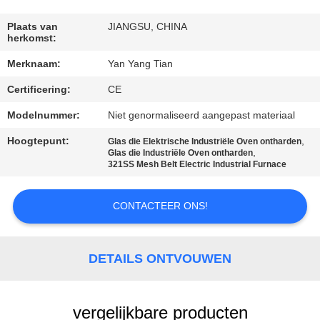
KWALITEITSCONTROLE
Plaats van
JIANGSU, CHINA
herkomst:
NIEUWS
Merknaam:
Yan Yang Tian
GEVALLEN
Certificering:
CE
Modelnummer:
Niet genormaliseerd aangepast materiaal
VRAAG
Hoogtepunt:
,
Glas die Elektrische Industriële Oven ontharden
,
Glas die Industriële Oven ontharden
EEN
321SS Mesh Belt Electric Industrial Furnace
OFFERTE
CONTACTEER ONS!
SITEMAP
DETAILS ONTVOUWEN
PRIVACY
POLICY
vergelijkbare producten