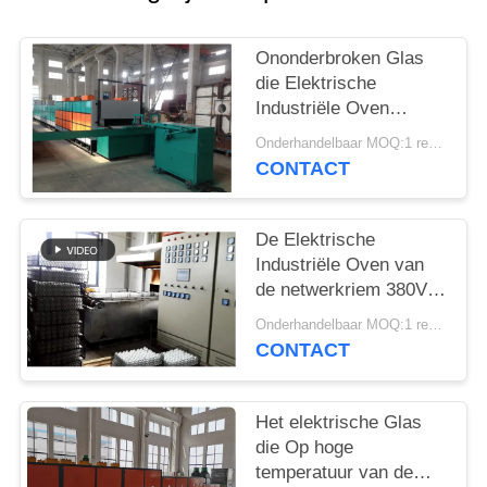
Ononderbroken Glas
die Elektrische
Industriële Oven
ontharden
Onderhandelbaar MOQ:1 reeks
CONTACT
De Elektrische
Industriële Oven van
de netwerkriem 380V
voor het Ontharden van
Onderhandelbaar MOQ:1 reeks
Glas
CONTACT
Het elektrische Glas
die Op hoge
temperatuur van de