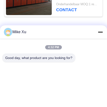
Netwerkriem Oven
Onderhandelbaar MOQ:1 reeks
verfraaien
CONTACT
populaire categorieën
Alle
Mike Xu
Elektrische
4:32 PM
Industriële Glasoven
Industriële Oven
Good day, what product are you looking for?
Industriële
De Oven van de
Ceramische Oven
baksteentunnel
Schurende Oven
New Energy-Oven
De ononderbroken
Het laboratorium
Oven van de