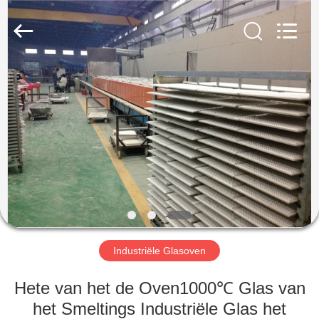
Yixing
Sunny
Furnace
Co.,
Ltd.
All
Rights
Reserved.
HUIS
PRODUCTEN
VIDEO'S
OVER
ONS
Industriële Glasoven
FABRIEKSTOCHT
Hete van het de Oven1000℃ Glas van
het Smeltings Industriële Glas het