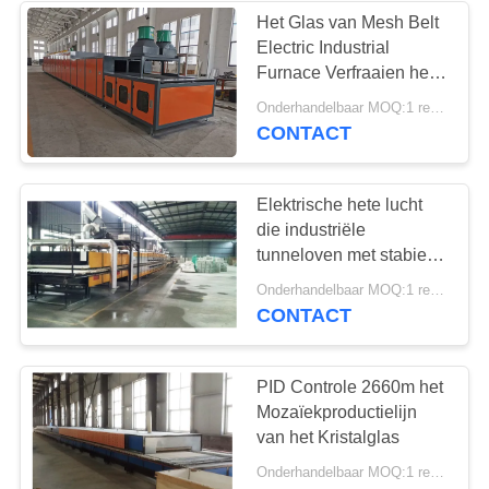
Het Glas van Mesh Belt
Electric Industrial
4
Furnace Verfraaien het
De ononderbroken
Op hoge temperatuur
Onderhandelbaar MOQ:1 reeks
CONTACT
Oven van de
Netwerkriem
Elektrische hete lucht
die industriële
tunneloven met stabiele
en nauwkeurige
11
Onderhandelbaar MOQ:1 reeks
temperatuur doorgeven
CONTACT
Het laboratorium
dempt - oven
PID Controle 2660m het
Mozaïekproductielijn
van het Kristalglas
Onderhandelbaar MOQ:1 reeks