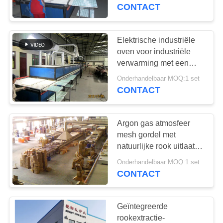
KWALITEITSCONTROLE
CONTACT
NIEUWS
Elektrische industriële
57
oven voor industriële
Industriële
GEVALLEN
verwarming met een
roltransmissie
Ceramische Oven
Onderhandelbaar MOQ:1 set
CONTACT
VRAAG
EEN
Argon gas atmosfeer
OFFERTE
mesh gordel met
natuurlijke rook uitlaat
22
SITEMAP
methode beste keuze
Onderhandelbaar MOQ:1 set
De Oven van de
CONTACT
baksteentunnel
PRIVACY
POLICY
Geïntegreerde
rookextractie-