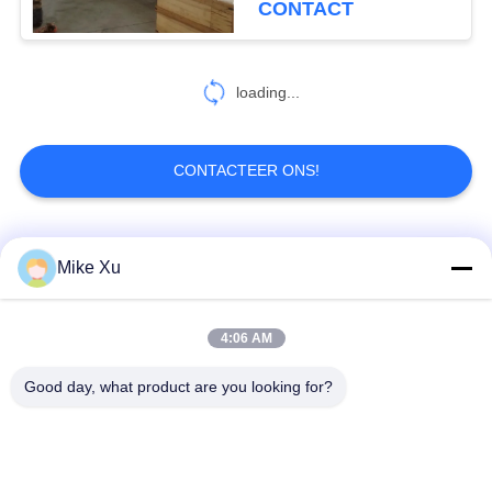
CONTACT
13
industrieel drogend
loading...
materiaal
CONTACTEER ONS!
populaire categorieën
Alle
Mike Xu
0
Het Systeem van de
Elektrische
4:06 AM
Industriële Glasoven
Rookgasbehandeling
Industriële Oven
Good day, what product are you looking for?
Industriële
De Oven van de
Ceramische Oven
baksteentunnel