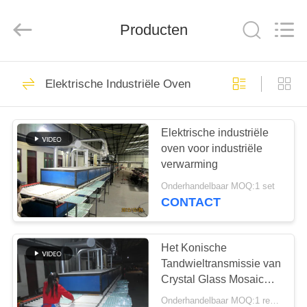
Yixing
Sunny
Furnace
Co.,
Producten
Ltd.
All
Rights
Reserved.
HUIS
40
Elektrische Industriële Oven
Elektrische
PRODUCTEN
Industriële Oven
Elektrische industriële
oven voor industriële
VIDEO'S
verwarming
Onderhandelbaar MOQ:1 set
OVER
CONTACT
81
ONS
Het Konische
Industriële Glasoven
FABRIEKSTOCHT
Tandwieltransmissie van
Crystal Glass Mosaic
Furnace With
Onderhandelbaar MOQ:1 reeks