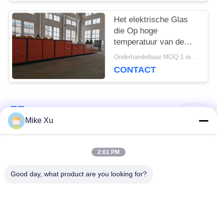
Het elektrische Glas
die Op hoge
temperatuur van de
Netwerkriem Oven
Onderhandelbaar MOQ:1 reeks
verfraaien
CONTACT
populaire categorieën
Alle
Mike Xu
Elektrische
2:01 PM
Industriële Glasoven
Industriële Oven
Good day, what product are you looking for?
Industriële
De Oven van de
Ceramische Oven
baksteentunnel