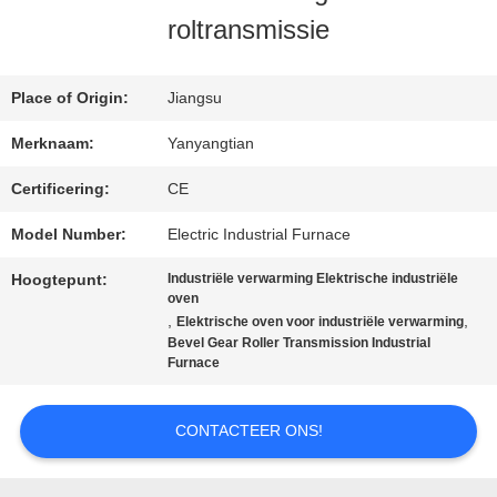
roltransmissie
KWALITEITSCONTROLE
Place of Origin:
Jiangsu
Merknaam:
Yanyangtian
NIEUWS
Certificering:
CE
GEVALLEN
Model Number:
Electric Industrial Furnace
Hoogtepunt:
Industriële verwarming Elektrische industriële
oven
VRAAG
,
,
Elektrische oven voor industriële verwarming
Bevel Gear Roller Transmission Industrial
EEN
Furnace
OFFERTE
CONTACTEER ONS!
SITEMAP