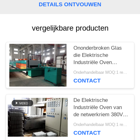
DETAILS ONTVOUWEN
PRIVACY
vergelijkbare producten
POLICY
Ononderbroken Glas
die Elektrische
Industriële Oven
ontharden
Onderhandelbaar MOQ:1 reeks
CONTACT
De Elektrische
Industriële Oven van
de netwerkriem 380V
voor het Ontharden van
Onderhandelbaar MOQ:1 reeks
Glas
CONTACT