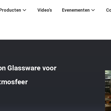
Producten
Video's
Evenementen
Co
 Gear Roller Transmission Glassware Voor Toepassingen In Stikstofg
on Glassware voor
atmosfeer