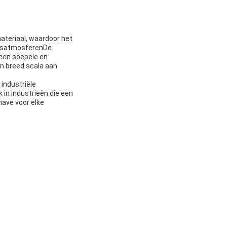
materiaal, waardoor het
 gasatmosferenDe
een soepele en
en breed scala aan
 industriële
in industrieën die een
have voor elke