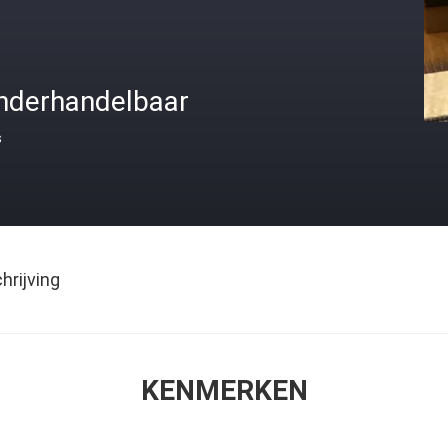
nderhandelbaar
s
rijving
KENMERKEN