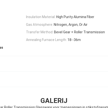
Insulation Material:
High Purity Alumina Fiber
Gas Atmosphere:
Nitrogen, Argon, Or Air
Transfer Method:
Bevel Gear + Roller Transmission
Annealing Furnace Length:
18--36m
as
GALERIJ
ear Roller Transmission Glassware voor toepassingen in stikstofgasa