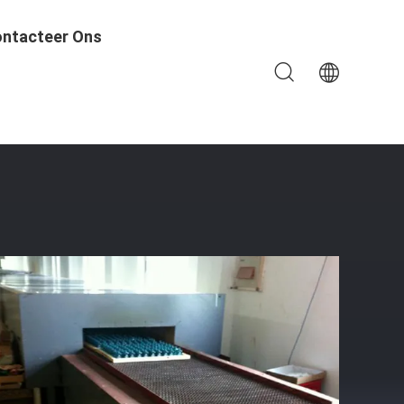
ntacteer Ons
asatmosfeer