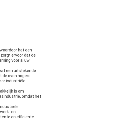
 waardoor het een
zorgt ervoor dat de
rming voor al uw
 wat een uitstekende
at de oven hogere
or industriële
kkelijk is om
lasindustrie, omdat het
industriële
swerk- en
tente en efficiënte