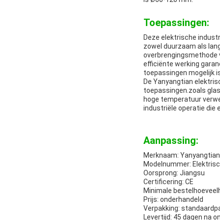
Toepassingen:
Deze elektrische industr
zowel duurzaam als lang
overbrengingsmethode vo
efficiënte werking garan
toepassingen mogelijk is
De Yanyangtian elektrisc
toepassingen.zoals glas
hoge temperatuur verwer
industriële operatie die
Aanpassing:
Merknaam: Yanyangtian
Modelnummer: Elektrisch
Oorsprong: Jiangsu
Certificering: CE
Minimale bestelhoeveelh
Prijs: onderhandeld
Verpakking: standaardpa
Levertijd: 45 dagen na o