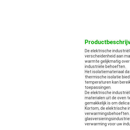
Productbeschrijv
De elektrische industr
verscheidenheid aan ma
warmte gelijkmatig over
industriële behoeften.
Het isolatiemateriaal da
thermische isolatie bied
temperaturen kan bereik
toepassingen.
De elektrische industri
materialen uit de oven t
gemakkelijk is om delic
Kortom, de elektrische i
verwarmingsbehoeften.e
glasversieringsindustri
verwarming voor uw indu