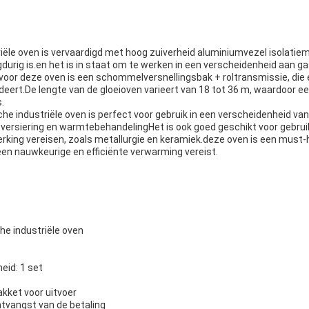
iële oven is vervaardigd met hoog zuiverheid aluminiumvezel isolatie
durig is.en het is in staat om te werken in een verscheidenheid aan
or deze oven is een schommelversnellingsbak + roltransmissie, die 
deert.De lengte van de gloeioven varieert van 18 tot 36 m, waardoor e
.
he industriële oven is perfect voor gebruik in een verscheidenheid van
versiering en warmtebehandelingHet is ook goed geschikt voor gebruik 
king vereisen, zoals metallurgie en keramiek.deze oven is een must-
 een nauwkeurige en efficiënte verwarming vereist.
e industriële oven
eid: 1 set
kket voor uitvoer
ntvangst van de betaling