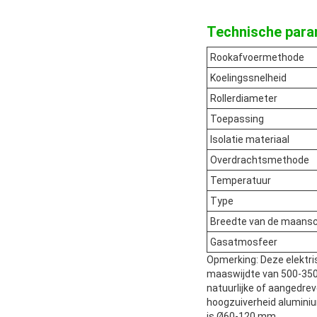
Technische para
Rookafvoermethode
Koelingssnelheid
Rollerdiameter
Toepassing
Isolatie materiaal
Overdrachtsmethode
Temperatuur
Type
Breedte van de maans
Gasatmosfeer
Opmerking: Deze elektri
maaswijdte van 500-350
natuurlijke of aangedre
hoogzuiverheid aluminiu
is Ø60-120 mm.