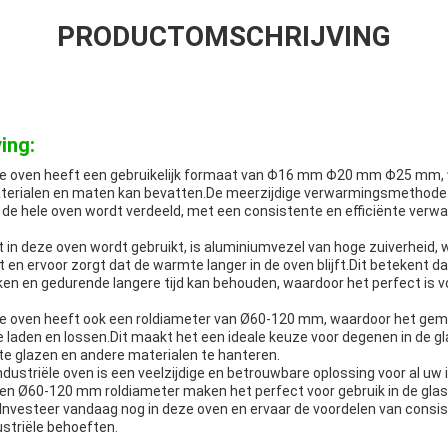
PRODUCTOMSCHRIJVING
ing:
iële oven heeft een gebruikelijk formaat van Φ16 mm Φ20 mm Φ25 mm,
terialen en maten kan bevatten.De meerzijdige verwarmingsmethode 
 de hele oven wordt verdeeld, met een consistente en efficiënte verwa
t in deze oven wordt gebruikt, is aluminiumvezel van hoge zuiverheid,
t en ervoor zorgt dat de warmte langer in de oven blijft.Dit betekent d
en en gedurende langere tijd kan behouden, waardoor het perfect is vo
ële oven heeft ook een roldiameter van Ø60-120 mm, waardoor het gema
e laden en lossen.Dit maakt het een ideale keuze voor degenen in de g
ate glazen en andere materialen te hanteren.
ndustriële oven is een veelzijdige en betrouwbare oplossing voor al uw 
n Ø60-120 mm roldiameter maken het perfect voor gebruik in de gla
eInvesteer vandaag nog in deze oven en ervaar de voordelen van consis
striële behoeften.