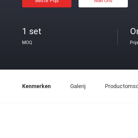
Beste Prijs
Mail Ons
1 set
O
MOQ
Prij
Kenmerken
Galerij
Productomsch