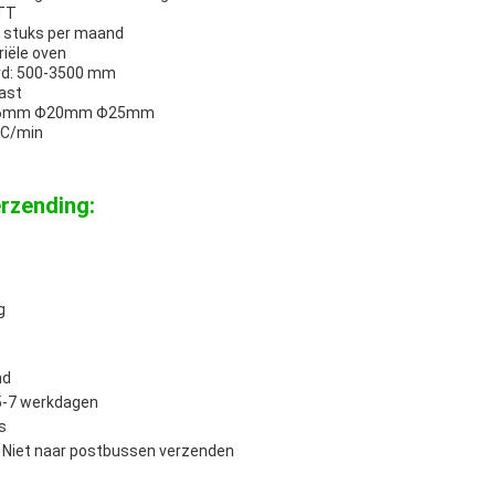
 TT
5 stuks per maand
riële oven
rd: 500-3500 mm
ast
 Φ16mm Φ20mm Φ25mm
°C/min
rzending:
g
nd
 5-7 werkdagen
s
 Niet naar postbussen verzenden