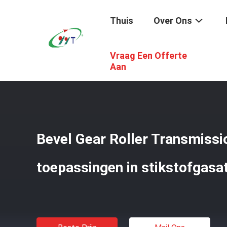
Thuis
Over Ons
Vraag Een Offerte
Thuis
/
Producten
/
Elektrische Industriële Oven
/
Bevel
Aan
Bevel Gear Roller Transmissi
toepassingen in stikstofgas