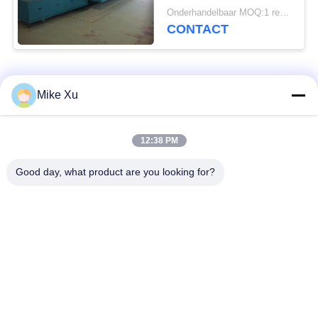
temperatuur
Onderhandelbaar MOQ:1 reeks
CONTACT
populaire categorieën
Alle
Mike Xu
Elektrische
12:38 PM
Industriële Glasoven
Industriële Oven
Good day, what product are you looking for?
Industriële
De Oven van de
Ceramische Oven
baksteentunnel
Schurende Oven
New Energy-Oven
De ononderbroken
Het laboratorium
Oven van de