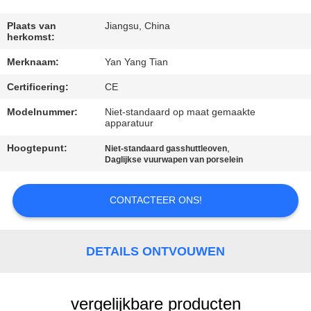
KWALITEITSCONTROLE
Plaats van
Jiangsu, China
herkomst:
NIEUWS
Merknaam:
Yan Yang Tian
GEVALLEN
Certificering:
CE
Modelnummer:
Niet-standaard op maat gemaakte
apparatuur
VRAAG
Hoogtepunt:
,
Niet-standaard gasshuttleoven
EEN
Daglijkse vuurwapen van porselein
OFFERTE
CONTACTEER ONS!
SITEMAP
DETAILS ONTVOUWEN
PRIVACY
POLICY
vergelijkbare producten