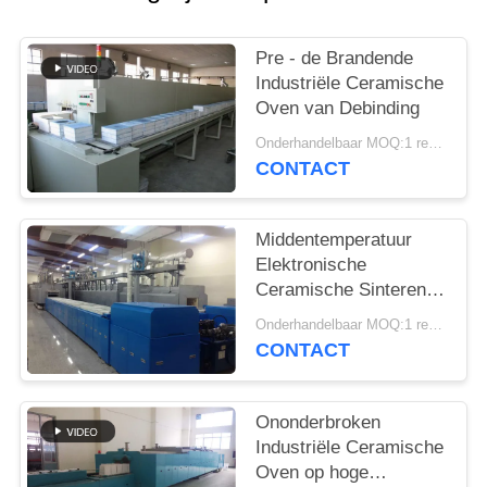
Pre - de Brandende
Industriële Ceramische
Oven van Debinding
Onderhandelbaar MOQ:1 reeks
CONTACT
Middentemperatuur
Elektronische
Ceramische Sinterende
Oven
Onderhandelbaar MOQ:1 reeks
CONTACT
Ononderbroken
Industriële Ceramische
Oven op hoge