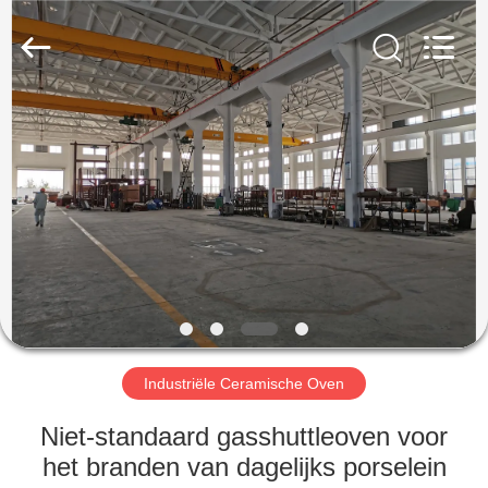
Yixing
Sunny
Furnace
Co.,
Ltd.
All
Rights
Reserved.
HUIS
PRODUCTEN
VIDEO'S
OVER
ONS
Industriële Ceramische Oven
FABRIEKSTOCHT
Niet-standaard gasshuttleoven voor
het branden van dagelijks porselein