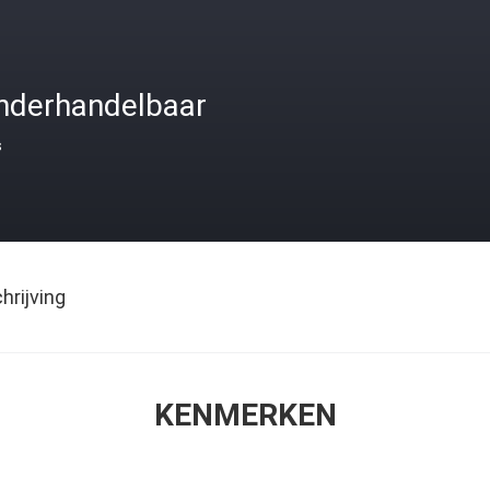
nderhandelbaar
s
rijving
KENMERKEN