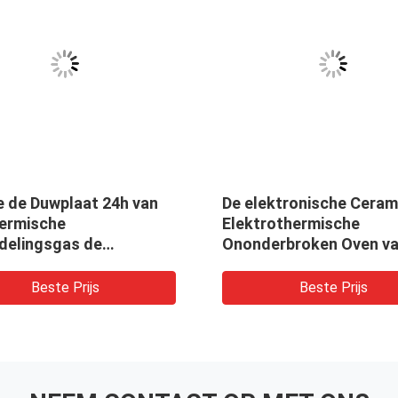
e de Duwplaat 24h van
De elektronische Ceram
hermische
Elektrothermische
delingsgas de
Ononderbroken Oven va
triële Ceramische Oven
Netwerkriem
Beste Prijs
Beste Prijs