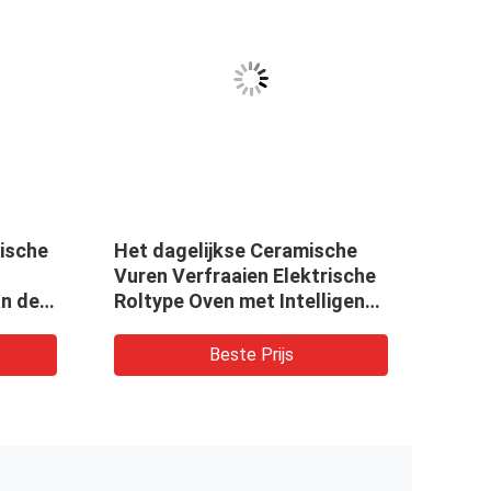
ische
Het dagelijkse Ceramische
Debi
Vuren Verfraaien Elektrische
Cera
n de
Roltype Oven met Intelligente
Temperatuurcontrole
Beste Prijs