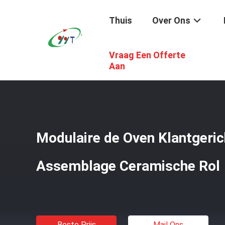
Thuis
Over Ons
Vraag Een Offerte
Thuis
/
Producten
/
Industriële Ceramische Oven
/
Modul
Aan
Modulaire de Oven Klantgeric
Assemblage Ceramische Rol
Beste Prijs
Mail Ons