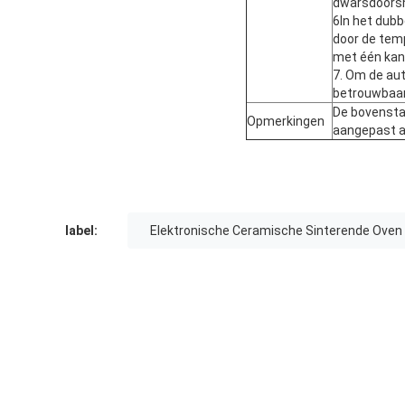
dwarsdoorsne
6In het dub
door de temp
met één kan
7. Om de aut
betrouwbaar
De bovenstaa
Opmerkingen
aangepast aa
label:
Elektronische Ceramische Sinterende Oven