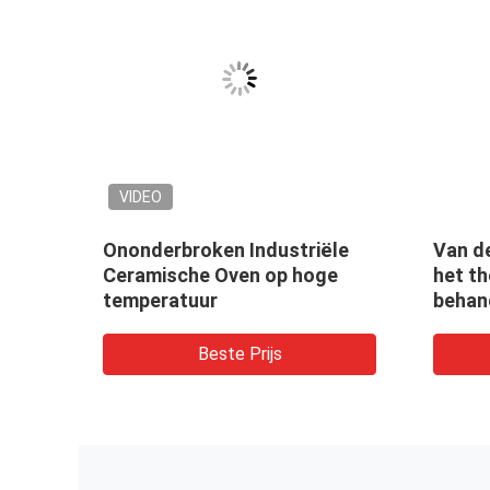
VIDEO
Ononderbroken Industriële
Van d
e
Ceramische Oven op hoge
het t
temperatuur
behan
Indus
Beste Prijs