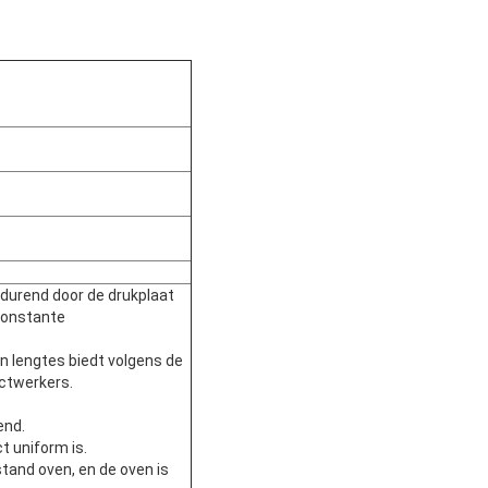
tdurend door de drukplaat
constante
n lengtes biedt volgens de
ctwerkers.
end.
t uniform is.
tand oven, en de oven is