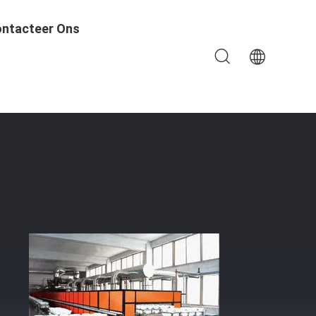
ntacteer Ons
ol