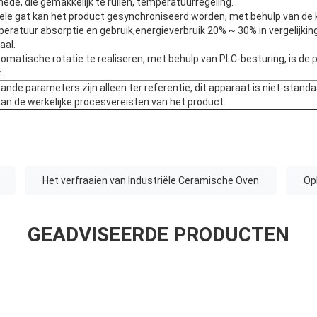
de, die gemakkelijk te ruilen, temperatuurregeling.
bele gat kan het product gesynchroniseerd worden, met behulp van de 
eratuur absorptie en gebruik,energieverbruik 20% ~ 30% in vergelijki
aal.
omatische rotatie te realiseren, met behulp van PLC-besturing, is de
.
nde parameters zijn alleen ter referentie, dit apparaat is niet-standa
n de werkelijke procesvereisten van het product.
Het verfraaien van Industriële Ceramische Oven
Op
GEADVISEERDE PRODUCTEN