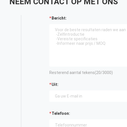
NEEM CONTACT OP MET ONS
Bericht:
Resterend aantal tekens(
20
/3000)
Uit:
Telefoon: