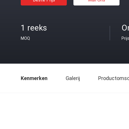
1 reeks
O
MOQ
Prij
Kenmerken
Galerij
Productomsch