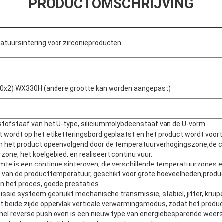
PRODUCTOMSCHRIJVING
tuursintering voor zirconieproducten
0x2) WX330H (andere grootte kan worden aangepast)
lstofstaaf van het U-type, siliciummolybdeenstaaf van de U-vorm
 wordt op het etiketteringsbord geplaatst en het product wordt voor
n het product opeenvolgend door de temperatuurverhogingszone,de 
one, het koelgebied, en realiseert continu vuur.
imte is een continue sinteroven, die verschillende temperatuurzones e
 van de producttemperatuur, geschikt voor grote hoeveelheden,produ
van het proces, goede prestaties.
ssie systeem gebruikt mechanische transmissie, stabiel, jitter, kruip
t beide zijde oppervlak verticale verwarmingsmodus, zodat het produc
nel reverse push oven is een nieuw type van energiebesparende weers