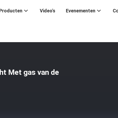
Producten
Video's
Evenementen
Co
aire De Oven Klantgericht Met Gas Van De Assemblage Ceramische R
ht Met gas van de