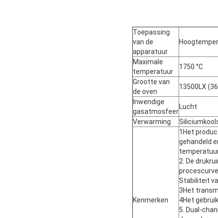
Toepassing
van de
Hoogtempera
apparatuur
Maximale
1750 °C
temperatuur
Grootte van
13500LX (36
de oven
Inwendige
Lucht
gasatmosfeer
Verwarming
Siliciumkoo
1Het product
gehandeld e
temperatuurz
2. De drukru
procescurve
Stabiliteit 
3Het transmi
Kenmerken
4Het gebruik
5. Dual-chan