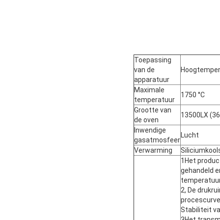
Toepassing
van de
Hoogtempera
apparatuur
Maximale
1750 °C
temperatuur
Grootte van
13500LX (36
de oven
Inwendige
Lucht
gasatmosfeer
Verwarming
Siliciumkoo
1Het product
gehandeld e
temperatuurz
2, De drukru
procescurve
Stabiliteit 
3Het transmi