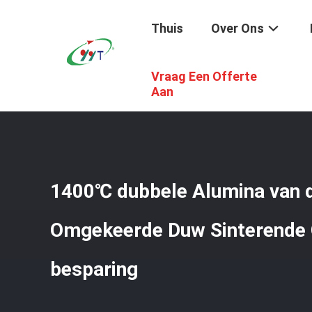
Thuis
Over Ons
Vraag Een Offerte
Thuis
/
Producten
/
Industriële Ceramische Oven
/
1400
Aan
1400℃ dubbele Alumina van 
Omgekeerde Duw Sinterende 
besparing