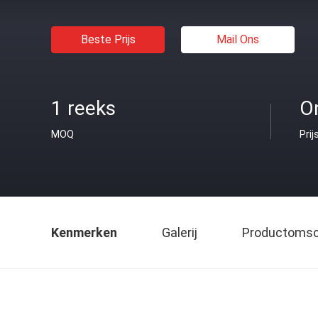
Beste Prijs
Mail Ons
1 reeks
O
MOQ
Prij
Kenmerken
Galerij
Productomsch