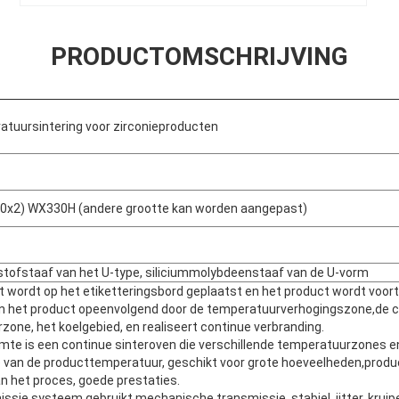
PRODUCTOMSCHRIJVING
tuursintering voor zirconieproducten
0x2) WX330H (andere grootte kan worden aangepast)
lstofstaaf van het U-type, siliciummolybdeenstaaf van de U-vorm
 wordt op het etiketteringsbord geplaatst en het product wordt voor
n het product opeenvolgend door de temperatuurverhogingszone,de 
one, het koelgebied, en realiseert continue verbranding.
imte is een continue sinteroven die verschillende temperatuurzones e
 van de producttemperatuur, geschikt voor grote hoeveelheden,produ
van het proces, goede prestaties.
ssie systeem gebruikt mechanische transmissie, stabiel, jitter, kruip