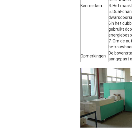
Kenmerken
4, Het maakt
5, Dual-chan
dwarsdoorsne
6In het dub
gebruikt doo
energiebesp
7. Om de aut
betrouwbaar
De bovenstaa
Opmerkingen
aangepast aa