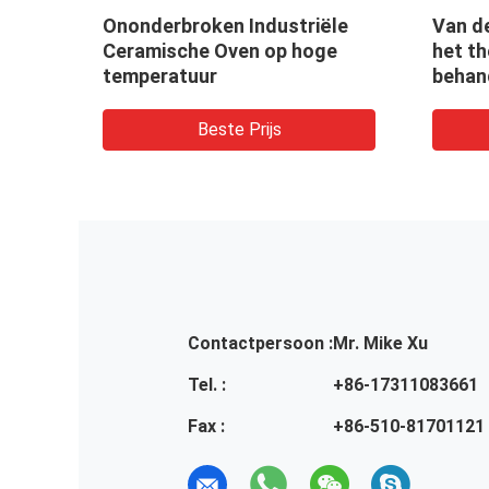
Ononderbroken Industriële
Van d
e
Ceramische Oven op hoge
het t
temperatuur
behan
Indus
Beste Prijs
Contactpersoon :
Mr. Mike Xu
Tel. :
+86-17311083661
Fax :
+86-510-81701121