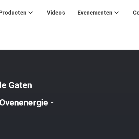
Producten
Video's
Evenementen
Co
℃ Dubbele Alumina Van De Gaten Omgekeerde Duw Sinterende Ovenene
de Gaten
Ovenenergie -