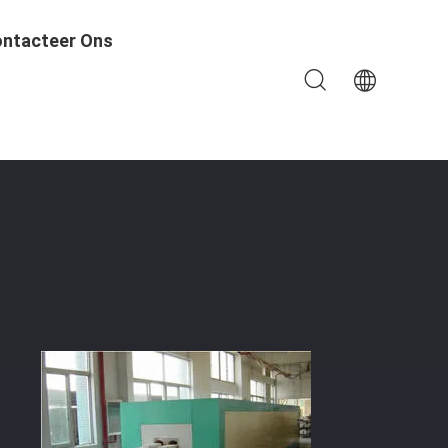
ntacteer Ons
rgie - Besparing