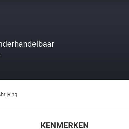
nderhandelbaar
s
rijving
KENMERKEN