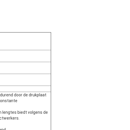
tdurend door de drukplaat
constante
n lengtes biedt volgens de
ctwerkers.
end.