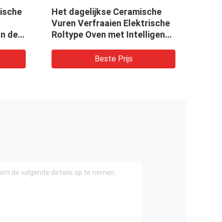
ische
Het dagelijkse Ceramische
Debi
Vuren Verfraaien Elektrische
Cera
n de
Roltype Oven met Intelligente
Temperatuurcontrole
Beste Prijs