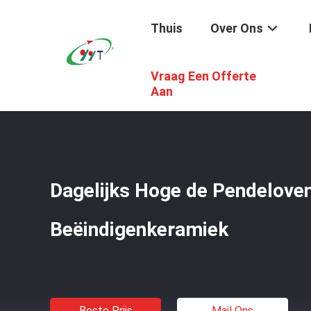
Thuis
Over Ons
Vraag Een Offerte
Thuis
/
Producten
/
Industriële Ceramische Oven
/
Dagel
Aan
Dagelijks Hoge de Pendelove
Beëindigenkeramiek
Beste Prijs
Mail Ons