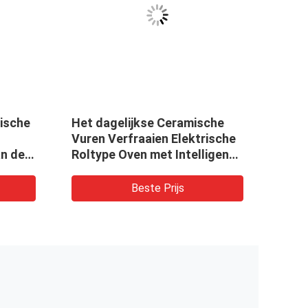
ische
Het dagelijkse Ceramische
Debi
Vuren Verfraaien Elektrische
Cera
n de
Roltype Oven met Intelligente
Temperatuurcontrole
Beste Prijs