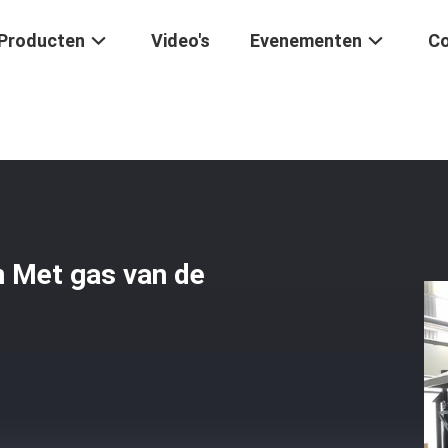
Producten
Video's
Evenementen
Co
ijks Hoge De Pendeloven Met Gas Van De Beëindigenkeramiek
n Met gas van de