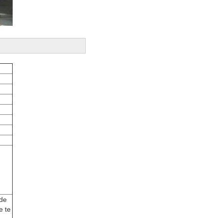
 de
e te