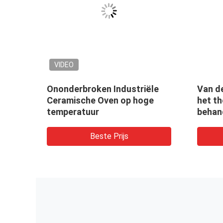
VIDEO
Ononderbroken Industriële
Van d
e
Ceramische Oven op hoge
het t
temperatuur
behan
Indus
Beste Prijs