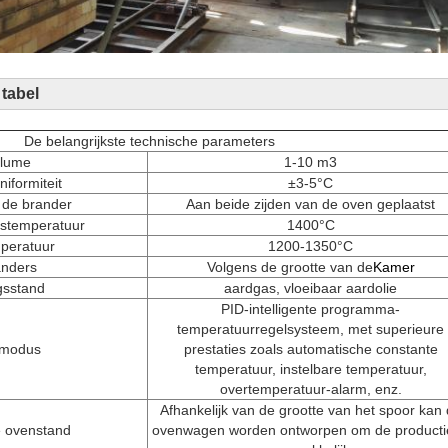
 tabel
De belangrijkste technische parameters
lume
1-10 m3
iformiteit
±3-5°C
 de brander
Aan beide zijden van de oven geplaatst
kstemperatuur
1400°C
peratuur
1200-1350°C
anders
Volgens de grootte van de
Kamer
gsstand
aardgas, vloeibaar aardolie
PID-intelligente programma-
temperatuurregelsysteem, met superieure
smodus
prestaties zoals automatische constante
temperatuur, instelbare temperatuur,
overtemperatuur-alarm, enz.
Afhankelijk van de grootte van het spoor kan
e ovenstand
ovenwagen worden ontworpen om de producti