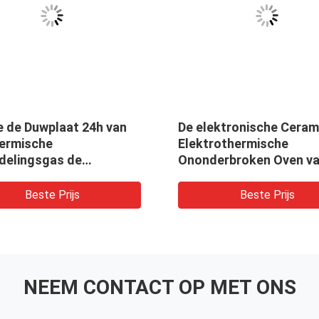
e de Duwplaat 24h van
De elektronische Ceram
hermische
Elektrothermische
delingsgas de
Ononderbroken Oven va
triële Ceramische Oven
Netwerkriem
Beste Prijs
Beste Prijs
NEEM CONTACT OP MET ONS