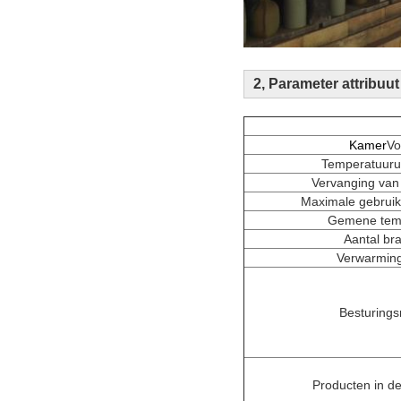
2, Parameter attribuut
Kamer
Vo
Temperatuurun
Vervanging van
Maximale gebrui
Gemene tem
Aantal br
Verwarmin
Besturing
Producten in d