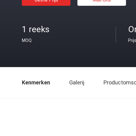
1 reeks
O
MOQ
Prij
Kenmerken
Galerij
Productomsch