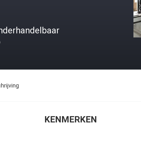
nderhandelbaar
s
rijving
KENMERKEN