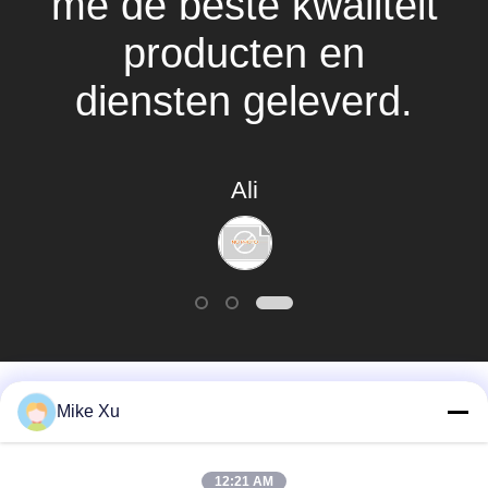
me de beste kwaliteit
producten en
diensten geleverd.
Ali
populaire categorieën
Alle
Mike Xu
Elektrische
12:21 AM
Industriële Glasoven