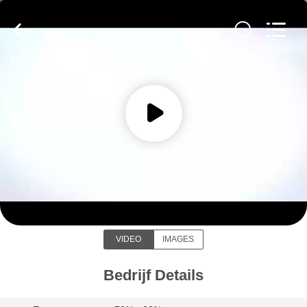
Yixing
Sunny
Furnace
Co.,
Ltd.
All
Rights
Reserved.
HUIS
PRODUCTEN
VIDEO'S
Yixing Sunny Furnace Co., Ltd
OVER
ONS
VIDEO
IMAGES
FABRIEKSTOCHT
Bedrijf Details