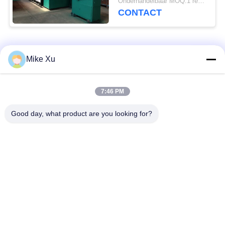
Onderhandelbaar MOQ:1 reeks
CONTACT
populaire categorieën
Alle
Mike Xu
Elektrische
7:46 PM
Industriële Glasoven
Industriële Oven
Good day, what product are you looking for?
Industriële
De Oven van de
Ceramische Oven
baksteentunnel
Schurende Oven
New Energy-Oven
De ononderbroken
Het laboratorium
Oven van de
dempt - oven
Netwerkriem