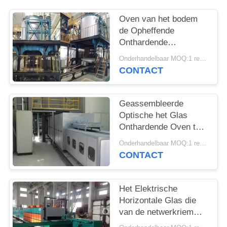
Oven van het bodem
de Opheffende
Onthardende
Industriële Glas 1000℃
Onderhandelbaar MOQ:1 reeks
CONTACT
Geassembleerde
Optische het Glas
Onthardende Oven ter
plaatse van de
Onderhandelbaar MOQ:1 reeks
Netwerkriem
CONTACT
Het Elektrische
Horizontale Glas die
van de netwerkriem
Oven verfraaien