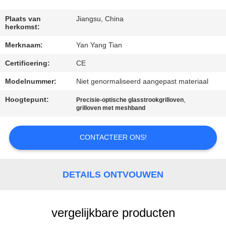
KWALITEITSCONTROLE
Plaats van
Jiangsu, China
herkomst:
NIEUWS
Merknaam:
Yan Yang Tian
GEVALLEN
Certificering:
CE
Modelnummer:
Niet genormaliseerd aangepast materiaal
VRAAG
Hoogtepunt:
,
Precisie-optische glasstrookgrilloven
grilloven met meshband
EEN
OFFERTE
CONTACTEER ONS!
SITEMAP
DETAILS ONTVOUWEN
PRIVACY
POLICY
vergelijkbare producten