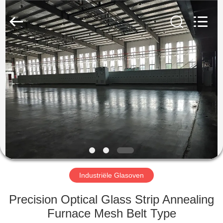
Yixing
Sunny
Furnace
Co.,
Ltd.
All
Rights
Reserved.
HUIS
PRODUCTEN
VIDEO'S
OVER
ONS
Industriële Glasoven
FABRIEKSTOCHT
Precision Optical Glass Strip Annealing
Furnace Mesh Belt Type