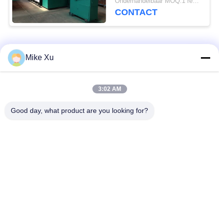
Onderhandelbaar MOQ:1 reeks
CONTACT
populaire categorieën
Alle
Mike Xu
Elektrische
3:02 AM
Industriële Glasoven
Industriële Oven
Good day, what product are you looking for?
Industriële
De Oven van de
Ceramische Oven
baksteentunnel
Schurende Oven
New Energy-Oven
De ononderbroken
Het laboratorium
Oven van de
dempt - oven
Netwerkriem