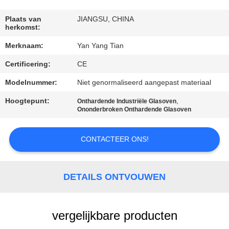
KWALITEITSCONTROLE
Plaats van
JIANGSU, CHINA
herkomst:
NIEUWS
Merknaam:
Yan Yang Tian
GEVALLEN
Certificering:
CE
Modelnummer:
Niet genormaliseerd aangepast materiaal
VRAAG
Hoogtepunt:
,
Onthardende Industriële Glasoven
Ononderbroken Onthardende Glasoven
EEN
OFFERTE
CONTACTEER ONS!
SITEMAP
DETAILS ONTVOUWEN
PRIVACY
POLICY
vergelijkbare producten