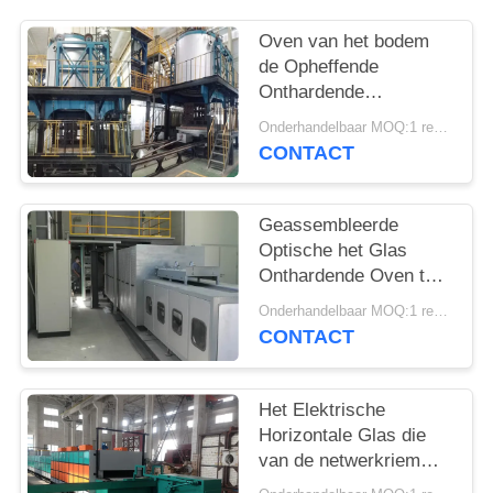
Oven van het bodem
de Opheffende
Onthardende
Industriële Glas 1000℃
Onderhandelbaar MOQ:1 reeks
CONTACT
Geassembleerde
Optische het Glas
Onthardende Oven ter
plaatse van de
Onderhandelbaar MOQ:1 reeks
Netwerkriem
CONTACT
Het Elektrische
Horizontale Glas die
van de netwerkriem
Oven verfraaien