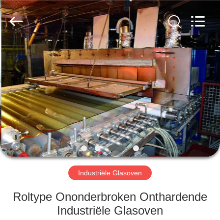
Yixing
Sunny
Furnace
Co.,
Ltd.
All
Rights
Reserved.
HUIS
PRODUCTEN
VIDEO'S
OVER
ONS
Industriële Glasoven
FABRIEKSTOCHT
Roltype Ononderbroken Onthardende
Industriële Glasoven