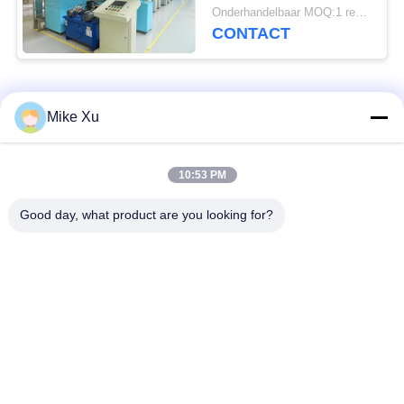
katalysatorzeldzame
Onderhandelbaar MOQ:1 reeks
aarde de Riemoven
CONTACT
populaire categorieën
Alle
Mike Xu
Elektrische
10:53 PM
Industriële Glasoven
Industriële Oven
Good day, what product are you looking for?
Industriële
De Oven van de
Ceramische Oven
baksteentunnel
Schurende Oven
New Energy-Oven
De ononderbroken
Het laboratorium
Oven van de
dempt - oven