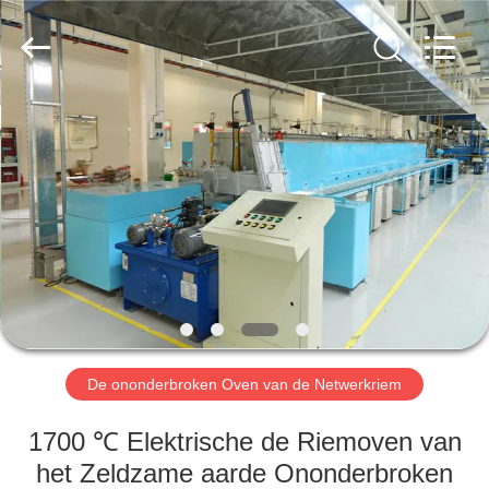
Yixing
Sunny
Furnace
Co.,
Ltd.
All
Rights
Reserved.
HUIS
PRODUCTEN
VIDEO'S
OVER
ONS
De ononderbroken Oven van de Netwerkriem
FABRIEKSTOCHT
1700 ℃ Elektrische de Riemoven van
het Zeldzame aarde Ononderbroken