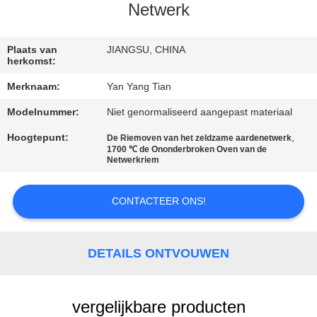
KWALITEITSCONTROLE
Netwerk
NIEUWS
Plaats van
JIANGSU, CHINA
herkomst:
Merknaam:
Yan Yang Tian
GEVALLEN
Modelnummer:
Niet genormaliseerd aangepast materiaal
VRAAG
Hoogtepunt:
,
De Riemoven van het zeldzame aardenetwerk
1700 ℃ de Ononderbroken Oven van de
EEN
Netwerkriem
OFFERTE
CONTACTEER ONS!
SITEMAP
DETAILS ONTVOUWEN
PRIVACY
POLICY
vergelijkbare producten